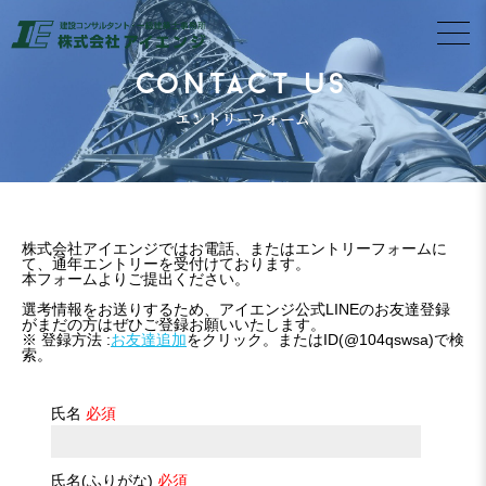
CONTACT US
エントリーフォーム
株式会社アイエンジではお電話、またはエントリーフォームに
て、通年エントリーを受付けております。
本フォームよりご提出ください。
選考情報をお送りするため、アイエンジ公式LINEのお友達登録
がまだの方はぜひご登録お願いいたします。
※ 登録方法 :
お友達追加
をクリック。またはID(@104qswsa)で検
索。
氏名
必須
氏名(ふりがな)
必須